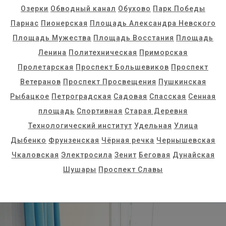
Озерки
Обводный канал
Обухово
Парк Победы
Парнас
Пионерская
Площадь Александра Невского
Площадь Мужества
Площадь Восстания
Площадь
Ленина
Политехническая
Приморская
Пролетарская
Проспект Большевиков
Проспект
Ветеранов
Проспект Просвещения
Пушкинская
Рыбацкое
Петроградская
Садовая
Спасская
Сенная
площадь
Спортивная
Старая Деревня
Технологический институт
Удельная
Улица
Дыбенко
Фрунзенская
Чёрная речка
Чернышевская
Чкаловская
Электросила
Зенит
Беговая
Дунайская
Шушары
Проспект Славы