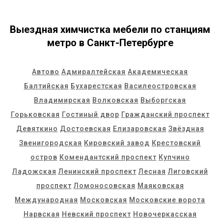
Выездная химчистка мебели по станциям
метро в Санкт-Петербурге
Автово
Адмиралтейская
Академическая
Балтийская
Бухарестская
Василеостровская
Владимирская
Волковская
Выборгская
Горьковская
Гостиный двор
Гражданский проспект
Девяткино
Достоевская
Елизаровская
Звёздная
Звенигородская
Кировский завод
Крестовский
остров
Комендантский проспект
Купчино
Ладожская
Ленинский проспект
Лесная
Лиговский
проспект
Ломоносовская
Маяковская
Международная
Московская
Московские ворота
Нарвская
Невский проспект
Новочеркасская