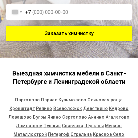
+7
Заказать химчистку
Выездная химчистка мебели в Санкт-
Петербурге и Ленинградской области
Парголово
Парнас
Кузьмолово
Осиновая роща
Кронштадт
Репино
Всеволожск
Девяткино
Кудрово
Левашово
Бугры
Янино
Сертолово
Аннино
Агалатово
Ломоносов
Пушкин
Славянка
Шушары
Мурино
Металлострой
Петергоф
Стрельна
Красное Село