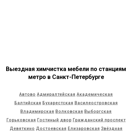
Выездная химчистка мебели по станциям
метро в Санкт-Петербурге
Автово
Адмиралтейская
Академическая
Балтийская
Бухарестская
Василеостровская
Владимирская
Волковская
Выборгская
Горьковская
Гостиный двор
Гражданский проспект
Девяткино
Достоевская
Елизаровская
Звёздная