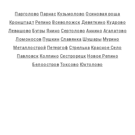
Парголово
Парнас
Кузьмолово
Осиновая роща
Кронштадт
Репино
Всеволожск
Девяткино
Кудрово
Левашово
Бугры
Янино
Сертолово
Аннино
Агалатово
Ломоносов
Пушкин
Славянка
Шушары
Мурино
Металлострой
Петергоф
Стрельна
Красное Село
Павловск
Колпино
Сестрорецк
Новое Репино
Белоостров
Токсово
Юнтолово