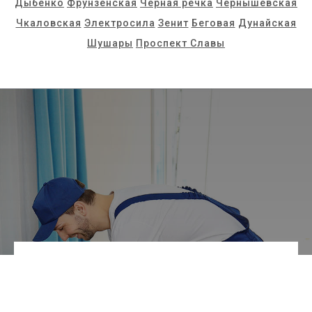
Дыбенко
Фрунзенская
Чёрная речка
Чернышевская
Чкаловская
Электросила
Зенит
Беговая
Дунайская
Шушары
Проспект Славы
Работаем по Санкт-Петербургу
и Ленинградской области