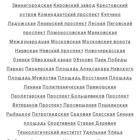
Звенигородская
Кировский завод
Крестовский
остров
Комендантский проспект
Купчино
Ладожская
Ленинский проспект
Лесная
Лиговский
проспект
Ломоносовская
Маяковская
Международная
Московская
Московские ворота
Нарвская
Невский проспект
Новочеркасская
Озерки
Обводный канал
Обухово
Парк Победы
Парнас
Пионерская
Площадь Александра Невского
Площадь Мужества
Площадь Восстания
Площадь
Ленина
Политехническая
Приморская
Пролетарская
Проспект Большевиков
Проспект
Ветеранов
Проспект Просвещения
Пушкинская
Рыбацкое
Петроградская
Садовая
Спасская
Сенная
площадь
Спортивная
Старая Деревня
Технологический институт
Удельная
Улица