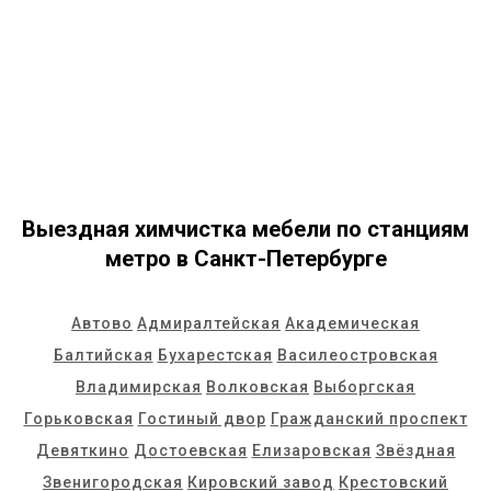
Выездная химчистка мебели по станциям
метро в Санкт-Петербурге
Автово
Адмиралтейская
Академическая
Балтийская
Бухарестская
Василеостровская
Владимирская
Волковская
Выборгская
Горьковская
Гостиный двор
Гражданский проспект
Девяткино
Достоевская
Елизаровская
Звёздная
Звенигородская
Кировский завод
Крестовский