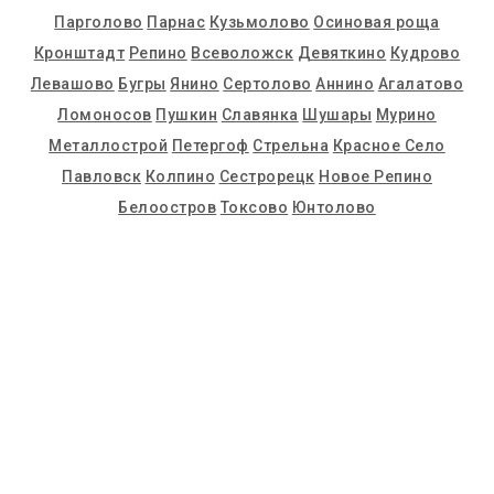
Парголово
Парнас
Кузьмолово
Осиновая роща
Кронштадт
Репино
Всеволожск
Девяткино
Кудрово
Левашово
Бугры
Янино
Сертолово
Аннино
Агалатово
Ломоносов
Пушкин
Славянка
Шушары
Мурино
Металлострой
Петергоф
Стрельна
Красное Село
Павловск
Колпино
Сестрорецк
Новое Репино
Белоостров
Токсово
Юнтолово