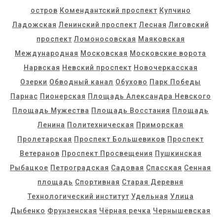
остров
Комендантский проспект
Купчино
Ладожская
Ленинский проспект
Лесная
Лиговский
проспект
Ломоносовская
Маяковская
Международная
Московская
Московские ворота
Нарвская
Невский проспект
Новочеркасская
Озерки
Обводный канал
Обухово
Парк Победы
Парнас
Пионерская
Площадь Александра Невского
Площадь Мужества
Площадь Восстания
Площадь
Ленина
Политехническая
Приморская
Пролетарская
Проспект Большевиков
Проспект
Ветеранов
Проспект Просвещения
Пушкинская
Рыбацкое
Петроградская
Садовая
Спасская
Сенная
площадь
Спортивная
Старая Деревня
Технологический институт
Удельная
Улица
Дыбенко
Фрунзенская
Чёрная речка
Чернышевская